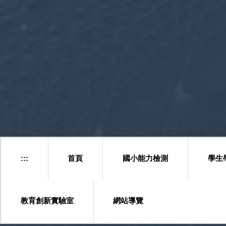
跳
到
主
要
內
容
區
塊
:::
首頁
國小能力檢測
學生
教育創新實驗室
網站導覽