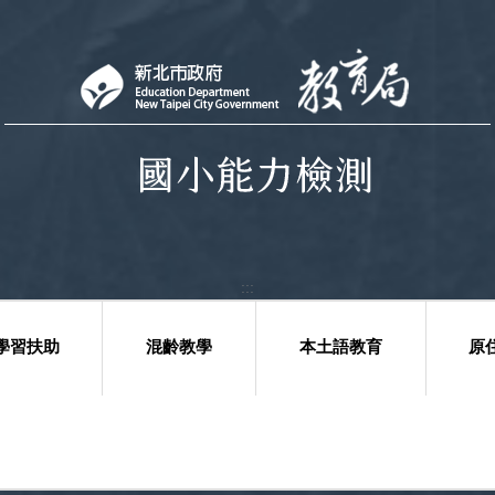
:::
學習扶助
混齡教學
本土語教育
原