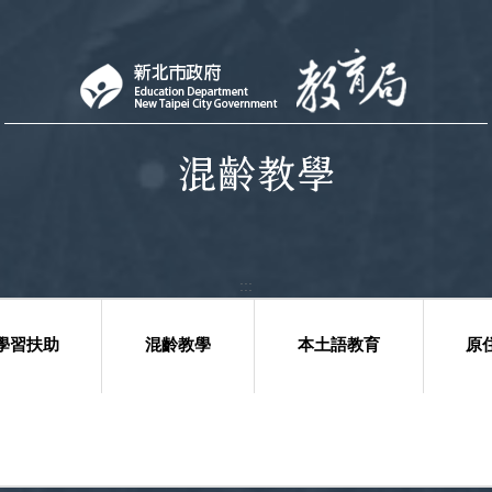
:::
學習扶助
混齡教學
本土語教育
原