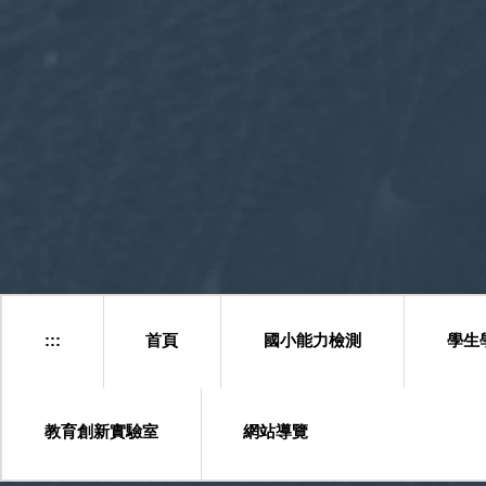
跳
到
主
要
內
容
區
塊
:::
首頁
國小能力檢測
學生
教育創新實驗室
網站導覽