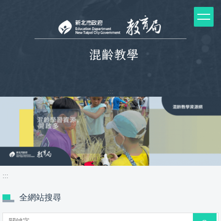
跳
到
主
要
內
容
區
塊
:::
:::
全網站搜尋