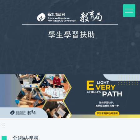
跳
到
主
要
內
容
區
塊
:::
:::
全網站搜尋