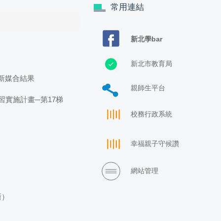
常用連結
新北學bar
新北市教育局
新媒合結果
親師生平台
實施計畫─第17梯
校務行政系統
幸福親子守候讚
網站管理
新）