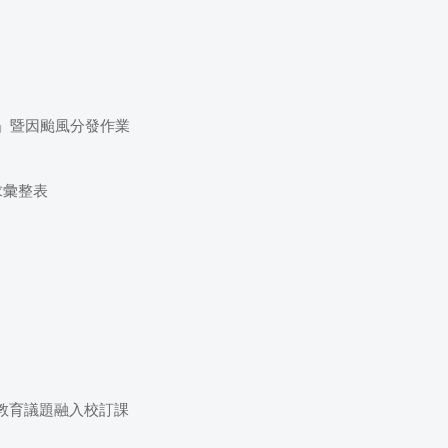
序」暨因颱風分發作業
求彙整表
族教育議題融入校訂課