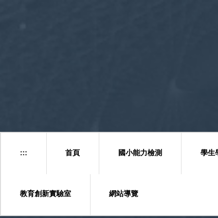
跳
到
主
要
內
容
區
塊
:::
首頁
國小能力檢測
學生
教育創新實驗室
網站導覽