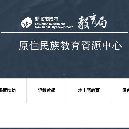
:::
學習扶助
混齡教學
本土語教育
原