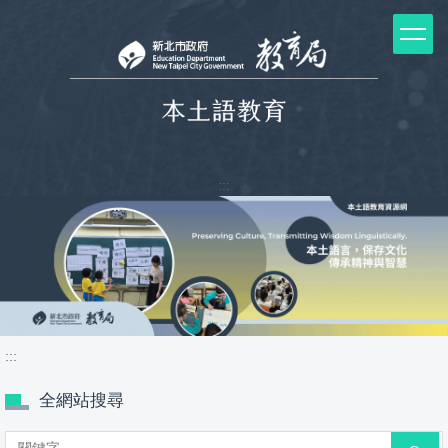
跳
到
主
要
內
容
區
塊
:::
:::
全網站搜尋