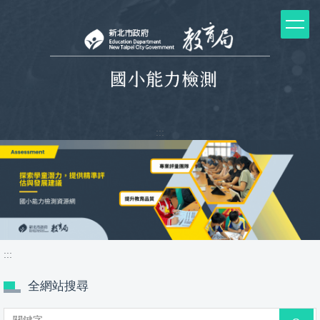
跳
到
主
要
內
容
區
塊
:::
:::
全網站搜尋