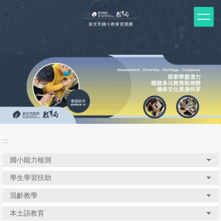
跳
到
主
要
內
容
區
塊
:::
國小能力檢測
學生學習扶助
混齡教學
本土語教育