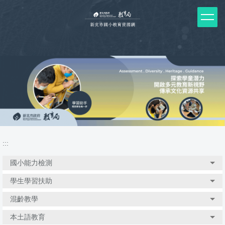
跳
到
主
要
內
容
區
塊
:::
國小能力檢測
學生學習扶助
混齡教學
本土語教育