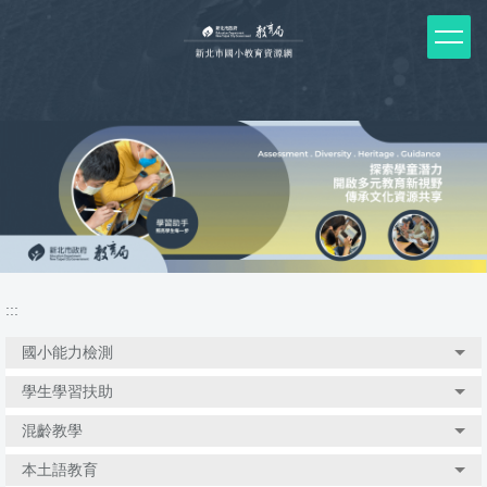
跳
到
主
要
內
容
區
塊
:::
國小能力檢測
學生學習扶助
混齡教學
本土語教育