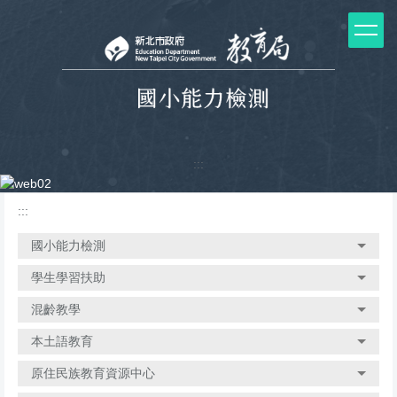
跳
到
主
要
內
容
區
塊
:::
:::
國小能力檢測
學生學習扶助
混齡教學
本土語教育
原住民族教育資源中心