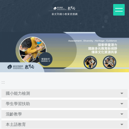
跳
到
主
要
內
容
區
塊
:::
國小能力檢測
學生學習扶助
混齡教學
本土語教育