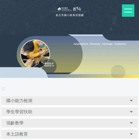
跳
到
主
要
內
容
區
塊
:::
國小能力檢測
學生學習扶助
混齡教學
本土語教育