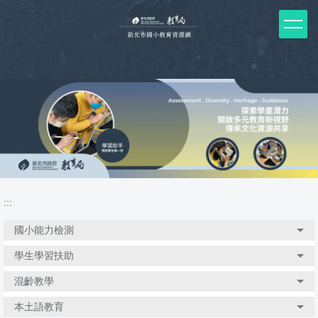
跳
到
主
要
內
容
區
塊
:::
國小能力檢測
學生學習扶助
混齡教學
本土語教育