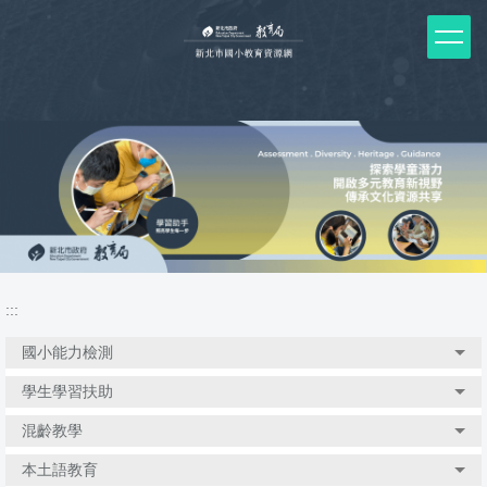
跳
到
主
要
內
容
區
塊
:::
國小能力檢測
學生學習扶助
混齡教學
本土語教育