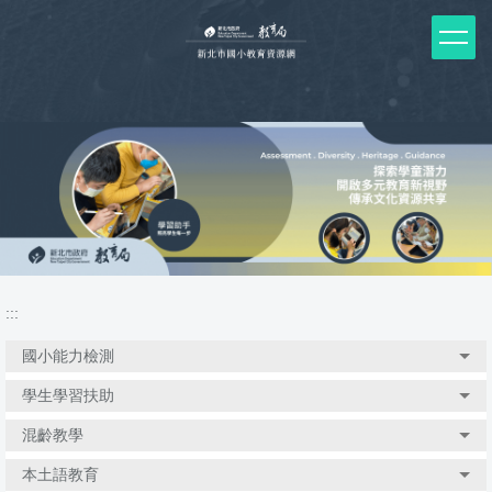
跳
到
主
要
內
容
區
塊
:::
國小能力檢測
學生學習扶助
混齡教學
本土語教育