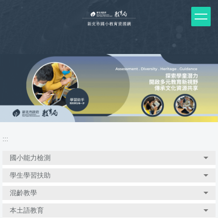
跳
到
主
要
內
容
區
塊
:::
國小能力檢測
學生學習扶助
混齡教學
本土語教育