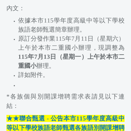
內文：
依據本市
115
學年度高級中等以下學校
族語老師甄選簡章辦理。
原訂分發作業
115
年
7
月
11
日（星期六）
上午於本市二重國小辦理，現調整為
115
年
7
月
13
日（星期一）上午於本市二
重國小
辦理。
詳如附件。
*各族個與別開課增聘需求表請見以下連
結：
★★聯合甄選 - 公告本市115學年度高級中
等以下學校族語老師甄選各族語別開課增聘