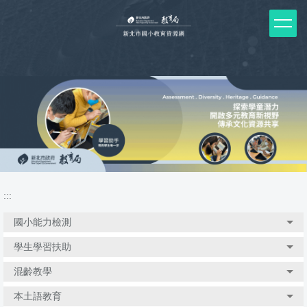
跳
到
主
要
內
容
區
塊
:::
國小能力檢測
學生學習扶助
混齡教學
本土語教育