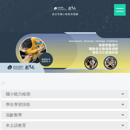
跳
到
主
要
內
容
區
塊
:::
國小能力檢測
學生學習扶助
混齡教學
本土語教育