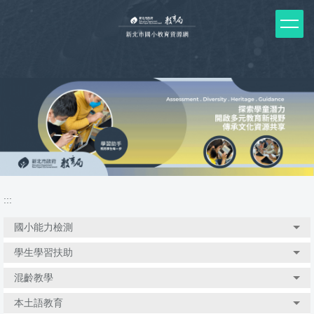
跳
到
主
要
內
容
區
塊
:::
國小能力檢測
學生學習扶助
混齡教學
本土語教育