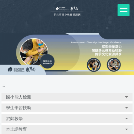
跳
到
主
要
內
容
區
塊
:::
國小能力檢測
學生學習扶助
混齡教學
本土語教育